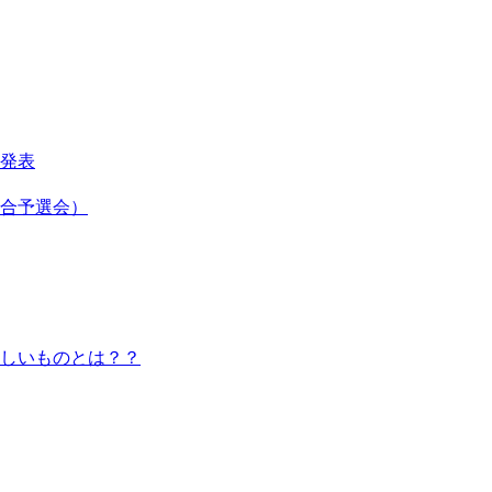
せ発表
総合予選会）
しいものとは？？