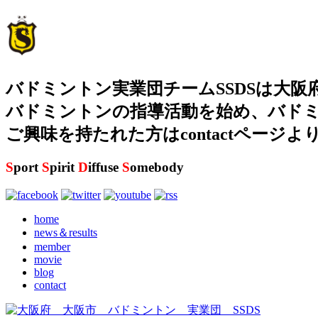
バドミントン実業団チームSSDSは大阪
バドミントンの指導活動を始め、バド
ご興味を持たれた方はcontactページ
S
port
S
pirit
D
iffuse
S
omebody
home
news＆results
member
movie
blog
contact