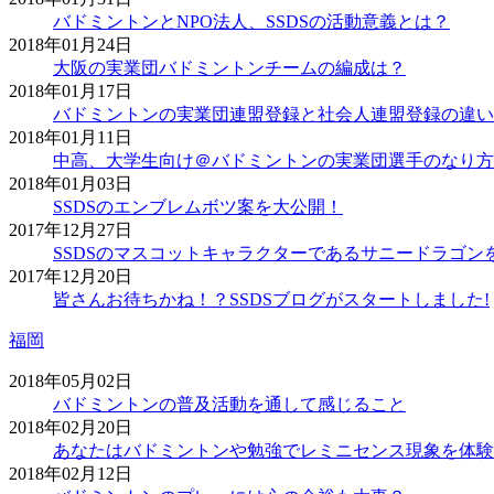
バドミントンとNPO法人、SSDSの活動意義とは？
2018年01月24日
大阪の実業団バドミントンチームの編成は？
2018年01月17日
バドミントンの実業団連盟登録と社会人連盟登録の違い
2018年01月11日
中高、大学生向け＠バドミントンの実業団選手のなり方
2018年01月03日
SSDSのエンブレムボツ案を大公開！
2017年12月27日
SSDSのマスコットキャラクターであるサニードラゴン
2017年12月20日
皆さんお待ちかね！？SSDSブログがスタートしました!
福岡
2018年05月02日
バドミントンの普及活動を通して感じること
2018年02月20日
あなたはバドミントンや勉強でレミニセンス現象を体験
2018年02月12日