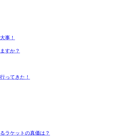
大事！
ますか？
行ってきた！
るラケットの真価は？