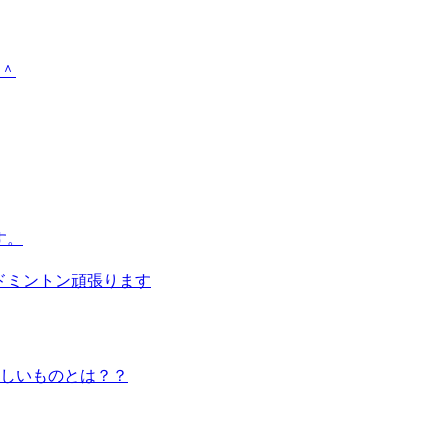
＾
す。
バドミントン頑張ります
しいものとは？？