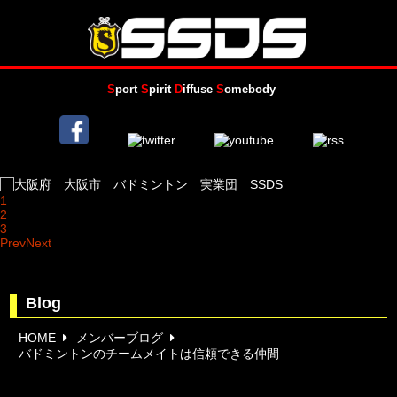
S
port
S
pirit
D
iffuse
S
omebody
1
2
3
Prev
Next
Blog
HOME
メンバーブログ
バドミントンのチームメイトは信頼できる仲間