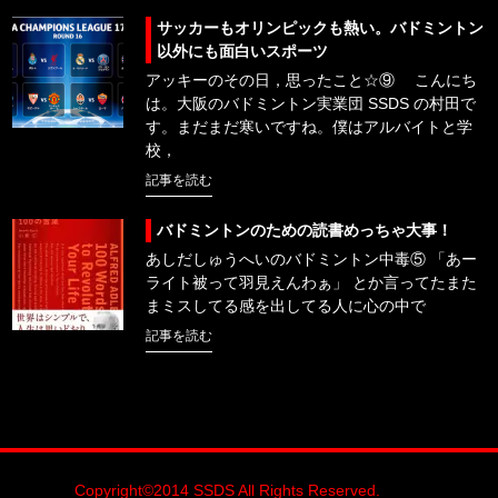
サッカーもオリンピックも熱い。バドミントン
以外にも面白いスポーツ
アッキーのその日，思ったこと☆⑨ こんにち
は。大阪のバドミントン実業団 SSDS の村田で
す。まだまだ寒いですね。僕はアルバイトと学
校，
記事を読む
バドミントンのための読書めっちゃ大事！
あしだしゅうへいのバドミントン中毒⑤ 「あー
ライト被って羽見えんわぁ」 とか言ってたまた
まミスしてる感を出してる人に心の中で
記事を読む
Copyright©2014 SSDS All Rights Reserved.