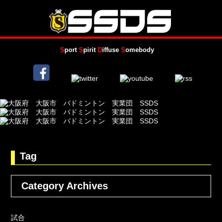
S
port
S
pirit
D
iffuse
S
omebody
Tag
Category Archives
試合