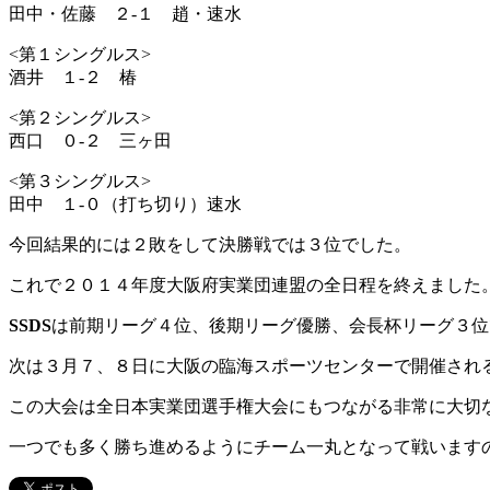
田中・佐藤 ２-１ 趙・速水
<第１シングルス>
酒井 １-２ 椿
<第２シングルス>
西口 ０-２ 三ヶ田
<第３シングルス>
田中 １-０（打ち切り）速水
今回結果的には２敗をして決勝戦では３位でした。
これで２０１４年度大阪府実業団連盟の全日程を終えました
SSDS
は前期リーグ４位、後期リーグ優勝、会長杯リーグ３位
次は３月７、８日に大阪の臨海スポーツセンターで開催され
この大会は全日本実業団選手権大会にもつながる非常に大切
一つでも多く勝ち進めるようにチーム一丸となって戦います