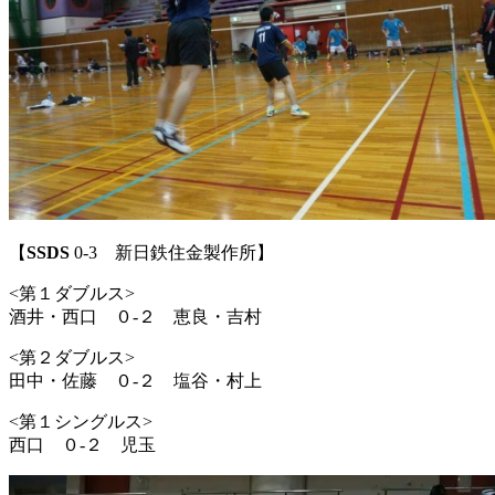
【
SSDS
0-3 新日鉄住金製作所】
<第１ダブルス>
酒井・西口 ０-２ 恵良・吉村
<第２ダブルス>
田中・佐藤 ０-２ 塩谷・村上
<第１シングルス>
西口 ０-２ 児玉