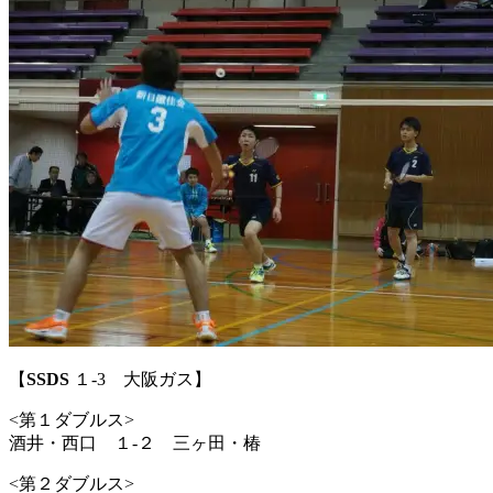
【
SSDS
１-3 大阪ガス】
<第１ダブルス>
酒井・西口 １-２ 三ヶ田・椿
<第２ダブルス>