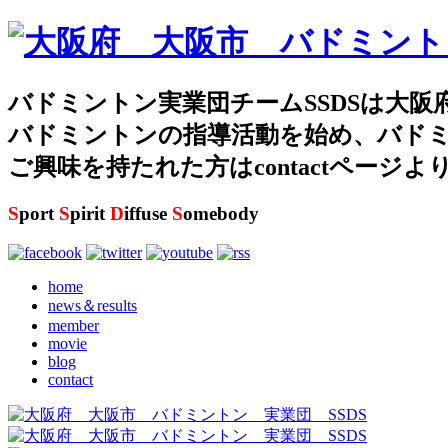
バドミントン実業団チームSSDSは大阪
バドミントンの指導活動を始め、バド
ご興味を持たれた方はcontactページ
S
port
S
pirit
D
iffuse
S
omebody
home
news＆results
member
movie
blog
contact